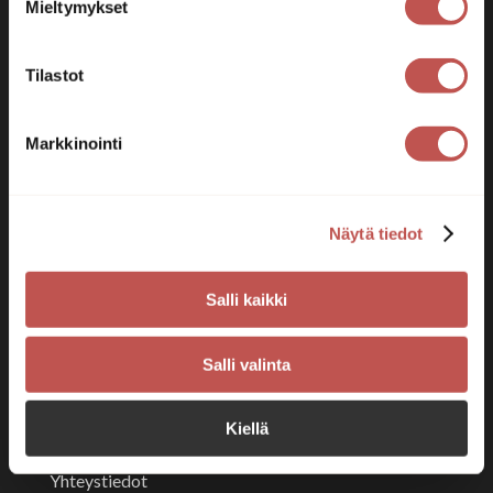
Mieltymykset
Tapiolan keilahalli
Tilastot
Osoite:
Kauppamiehentie 6
02100 Espoo
Sähköposti:
tapiola@kaatolupa.fi
Markkinointi
Puhelin:
09 435 5330
Yritysmyynti:
tapiolamyynti@kaatolupa.fi
Näytä tiedot
Facebook
Instagram
Salli kaikki
Etusivu
Salli valinta
Keilailu
Biljardi & Darts
Keittiö
Kiellä
Yrityksille
Yhteystiedot