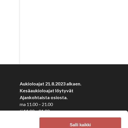
Aukioloajat 21.8.2023 alkaen.
Kesäaukioloajat löytyvät
Ajankohtaista osiosta.
ma 11.00 – 21.00
ti 11.00 – 21.00
ke 11.00 – 21.00
to 11.00 – 21.00
Salli kaikki