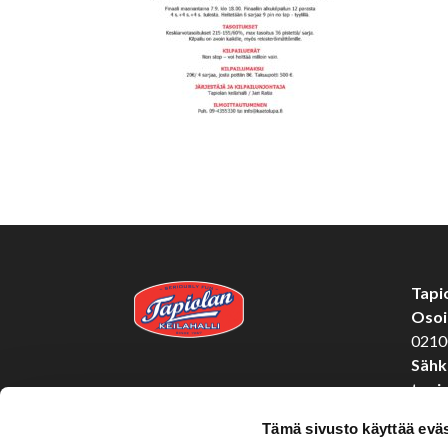
Tapio
Osoi
0210
Sähk
tapi
Puhe
Tämä sivusto käyttää eväs
Yrit