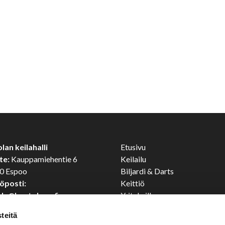
lan keilahalli
Etusivu
te:
Kauppamiehentie 6
Keilailu
0 Espoo
Biljardi & Darts
öposti:
Keittiö
ola@kaatolupa.fi
Yrityksille
lin:
09 435 5330
Yhteystiedot
teitä
ysmyynti:
Tietosuojaseloste